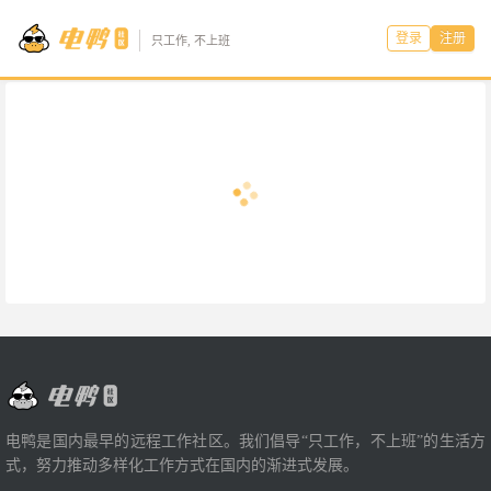
登录
注册
只工作, 不上班
电鸭是国内最早的远程工作社区。我们倡导“只工作，不上班”的生活方
式，努力推动多样化工作方式在国内的渐进式发展。