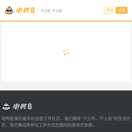
登录
注册
只工作, 不上班
电鸭是国内最早的远程工作社区。我们倡导“只工作，不上班”的生活方
式，努力推动多样化工作方式在国内的渐进式发展。