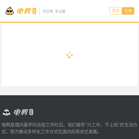
登录
注册
只工作, 不上班
电鸭是国内最早的远程工作社区。我们倡导“只工作，不上班”的生活方
式，努力推动多样化工作方式在国内的渐进式发展。