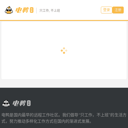
登录
注册
只工作, 不上班
电鸭是国内最早的远程工作社区。我们倡导“只工作，不上班”的生活方
式，努力推动多样化工作方式在国内的渐进式发展。