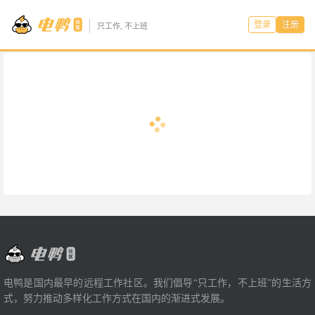
登录
注册
只工作, 不上班
电鸭是国内最早的远程工作社区。我们倡导“只工作，不上班”的生活方
式，努力推动多样化工作方式在国内的渐进式发展。