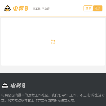
登录
注册
只工作, 不上班
电鸭是国内最早的远程工作社区。我们倡导“只工作，不上班”的生活方
式，努力推动多样化工作方式在国内的渐进式发展。