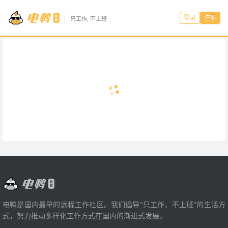
登录
注册
只工作, 不上班
电鸭是国内最早的远程工作社区。我们倡导“只工作，不上班”的生活方
式，努力推动多样化工作方式在国内的渐进式发展。