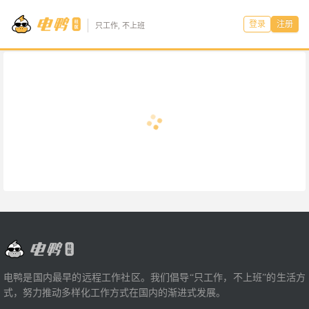
登录
注册
只工作, 不上班
电鸭是国内最早的远程工作社区。我们倡导“只工作，不上班”的生活方
式，努力推动多样化工作方式在国内的渐进式发展。