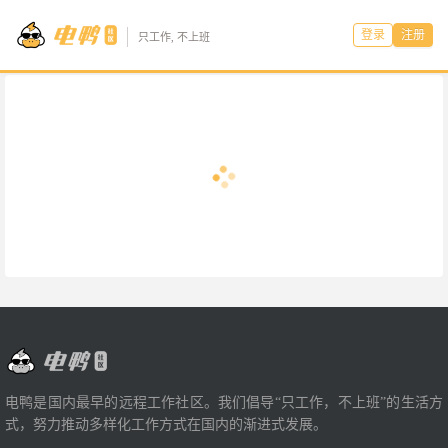
登录
注册
只工作, 不上班
电鸭是国内最早的远程工作社区。我们倡导“只工作，不上班”的生活方
式，努力推动多样化工作方式在国内的渐进式发展。