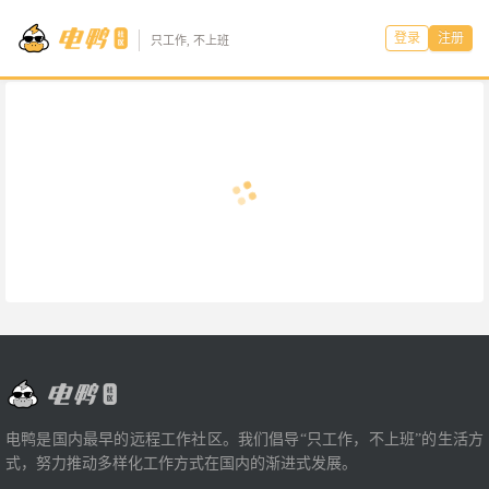
登录
注册
只工作, 不上班
电鸭是国内最早的远程工作社区。我们倡导“只工作，不上班”的生活方
式，努力推动多样化工作方式在国内的渐进式发展。