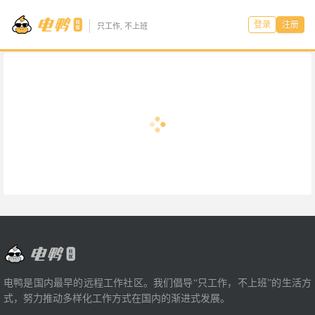
登录
注册
只工作, 不上班
电鸭是国内最早的远程工作社区。我们倡导“只工作，不上班”的生活方
式，努力推动多样化工作方式在国内的渐进式发展。