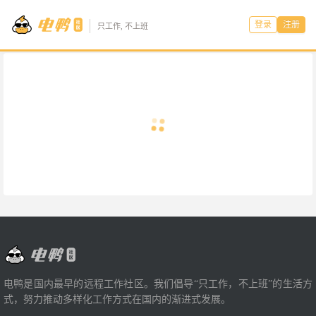
登录
注册
只工作, 不上班
电鸭是国内最早的远程工作社区。我们倡导“只工作，不上班”的生活方
式，努力推动多样化工作方式在国内的渐进式发展。