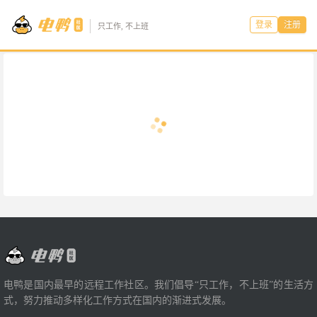
登录
注册
只工作, 不上班
电鸭是国内最早的远程工作社区。我们倡导“只工作，不上班”的生活方
式，努力推动多样化工作方式在国内的渐进式发展。