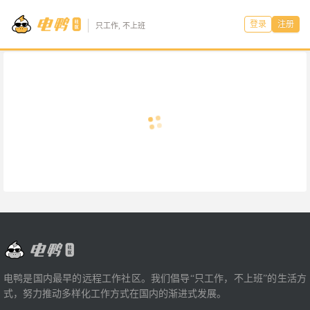
登录
注册
只工作, 不上班
电鸭是国内最早的远程工作社区。我们倡导“只工作，不上班”的生活方
式，努力推动多样化工作方式在国内的渐进式发展。