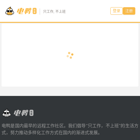
登录
注册
只工作, 不上班
电鸭是国内最早的远程工作社区。我们倡导“只工作，不上班”的生活方
式，努力推动多样化工作方式在国内的渐进式发展。