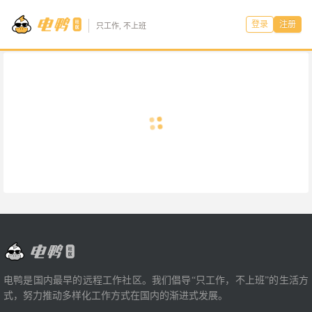
登录
注册
只工作, 不上班
电鸭是国内最早的远程工作社区。我们倡导“只工作，不上班”的生活方
式，努力推动多样化工作方式在国内的渐进式发展。