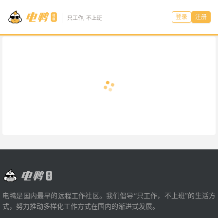
登录
注册
只工作, 不上班
电鸭是国内最早的远程工作社区。我们倡导“只工作，不上班”的生活方
式，努力推动多样化工作方式在国内的渐进式发展。