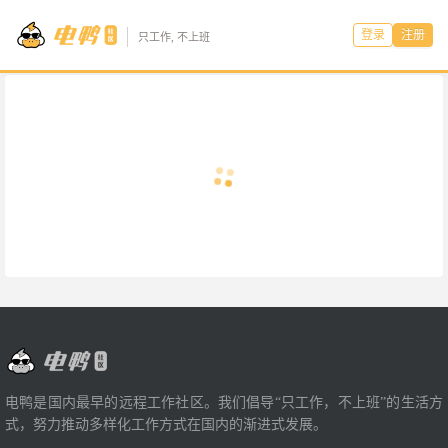
登录
注册
只工作, 不上班
电鸭是国内最早的远程工作社区。我们倡导“只工作，不上班”的生活方
式，努力推动多样化工作方式在国内的渐进式发展。