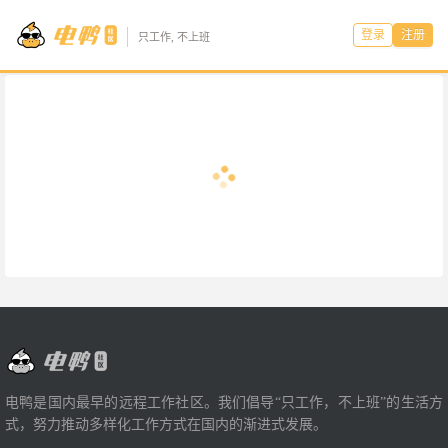
登录
注册
只工作, 不上班
电鸭是国内最早的远程工作社区。我们倡导“只工作，不上班”的生活方
式，努力推动多样化工作方式在国内的渐进式发展。