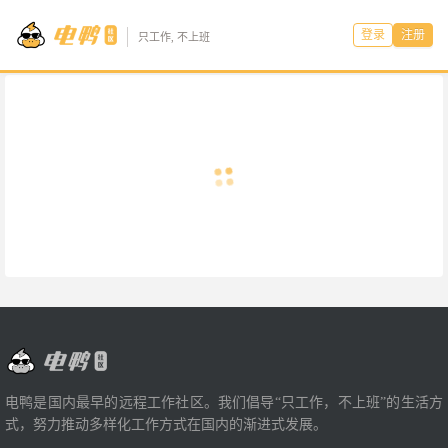
登录
注册
只工作, 不上班
电鸭是国内最早的远程工作社区。我们倡导“只工作，不上班”的生活方
式，努力推动多样化工作方式在国内的渐进式发展。