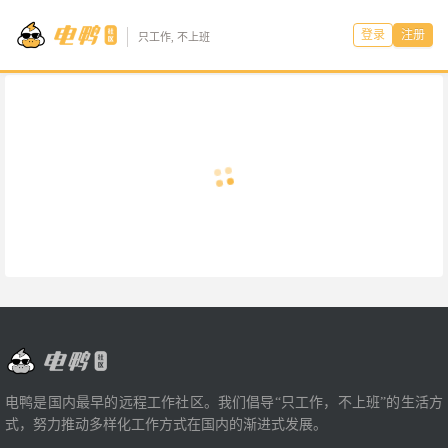
登录
注册
只工作, 不上班
电鸭是国内最早的远程工作社区。我们倡导“只工作，不上班”的生活方
式，努力推动多样化工作方式在国内的渐进式发展。