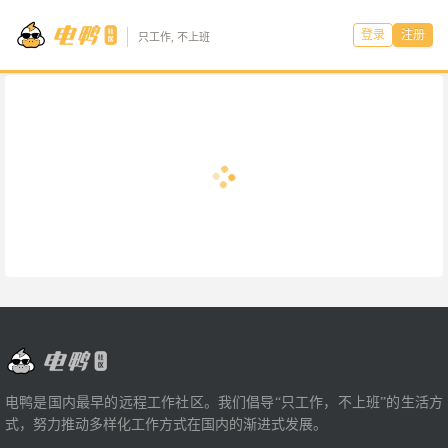
登录
注册
只工作, 不上班
电鸭是国内最早的远程工作社区。我们倡导“只工作，不上班”的生活方
式，努力推动多样化工作方式在国内的渐进式发展。