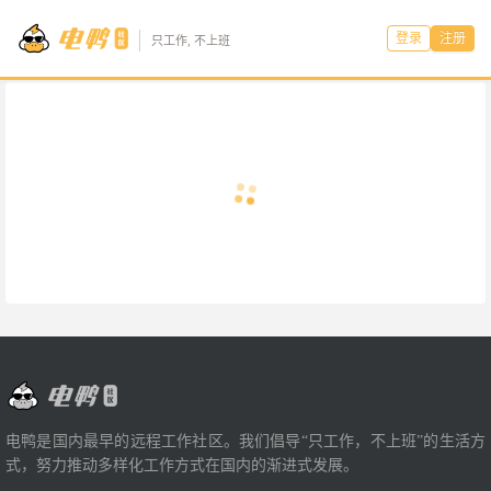
登录
注册
只工作, 不上班
电鸭是国内最早的远程工作社区。我们倡导“只工作，不上班”的生活方
式，努力推动多样化工作方式在国内的渐进式发展。