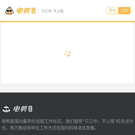
登录
注册
只工作, 不上班
电鸭是国内最早的远程工作社区。我们倡导“只工作，不上班”的生活方
式，努力推动多样化工作方式在国内的渐进式发展。