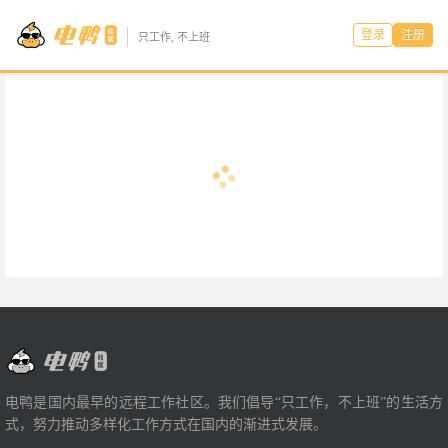
登录
注册
只工作, 不上班
电鸭是国内最早的远程工作社区。我们倡导“只工作，不上班”的生活方
式，努力推动多样化工作方式在国内的渐进式发展。