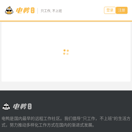
登录
注册
只工作, 不上班
电鸭是国内最早的远程工作社区。我们倡导“只工作，不上班”的生活方
式，努力推动多样化工作方式在国内的渐进式发展。