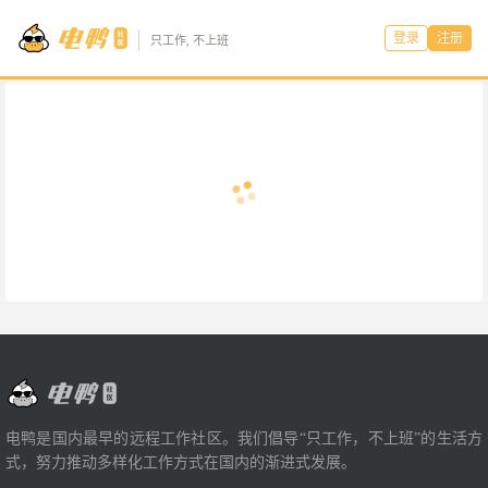
登录
注册
只工作, 不上班
电鸭是国内最早的远程工作社区。我们倡导“只工作，不上班”的生活方
式，努力推动多样化工作方式在国内的渐进式发展。