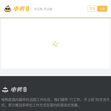
登录
注册
只工作, 不上班
电鸭是国内最早的远程工作社区。我们倡导“只工作，不上班”的生活方
式，努力推动多样化工作方式在国内的渐进式发展。