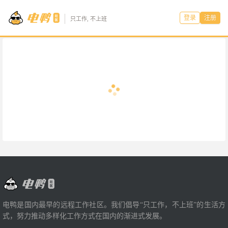
登录
注册
只工作, 不上班
电鸭是国内最早的远程工作社区。我们倡导“只工作，不上班”的生活方
式，努力推动多样化工作方式在国内的渐进式发展。