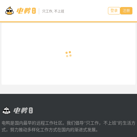
登录
注册
只工作, 不上班
电鸭是国内最早的远程工作社区。我们倡导“只工作，不上班”的生活方
式，努力推动多样化工作方式在国内的渐进式发展。