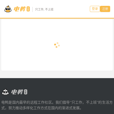
登录
注册
只工作, 不上班
电鸭是国内最早的远程工作社区。我们倡导“只工作，不上班”的生活方
式，努力推动多样化工作方式在国内的渐进式发展。