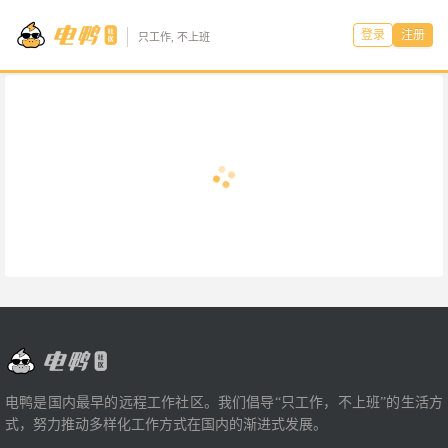
登录
注册
只工作, 不上班
电鸭是国内最早的远程工作社区。我们倡导“只工作，不上班”的生活方
式，努力推动多样化工作方式在国内的渐进式发展。