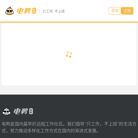
登录
注册
只工作, 不上班
电鸭是国内最早的远程工作社区。我们倡导“只工作，不上班”的生活方
式，努力推动多样化工作方式在国内的渐进式发展。