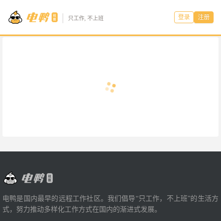
登录
注册
只工作, 不上班
电鸭是国内最早的远程工作社区。我们倡导“只工作，不上班”的生活方
式，努力推动多样化工作方式在国内的渐进式发展。