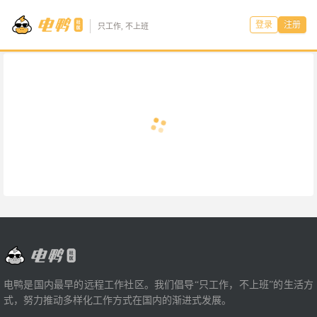
登录
注册
只工作, 不上班
电鸭是国内最早的远程工作社区。我们倡导“只工作，不上班”的生活方
式，努力推动多样化工作方式在国内的渐进式发展。