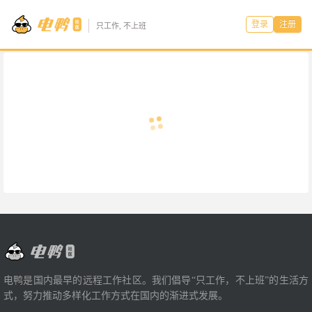
登录
注册
只工作, 不上班
电鸭是国内最早的远程工作社区。我们倡导“只工作，不上班”的生活方
式，努力推动多样化工作方式在国内的渐进式发展。