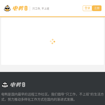
登录
注册
只工作, 不上班
电鸭是国内最早的远程工作社区。我们倡导“只工作，不上班”的生活方
式，努力推动多样化工作方式在国内的渐进式发展。