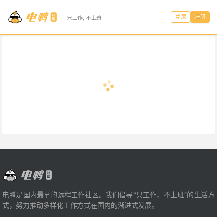
登录
注册
只工作, 不上班
电鸭是国内最早的远程工作社区。我们倡导“只工作，不上班”的生活方
式，努力推动多样化工作方式在国内的渐进式发展。