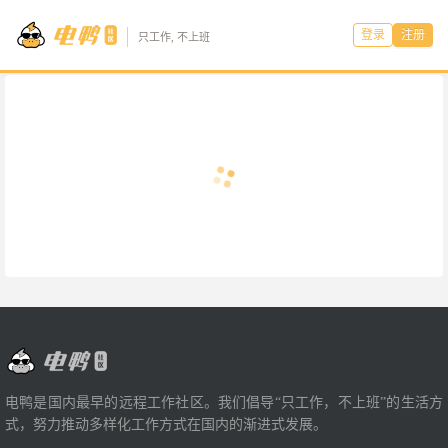
登录
注册
只工作, 不上班
电鸭是国内最早的远程工作社区。我们倡导“只工作，不上班”的生活方
式，努力推动多样化工作方式在国内的渐进式发展。