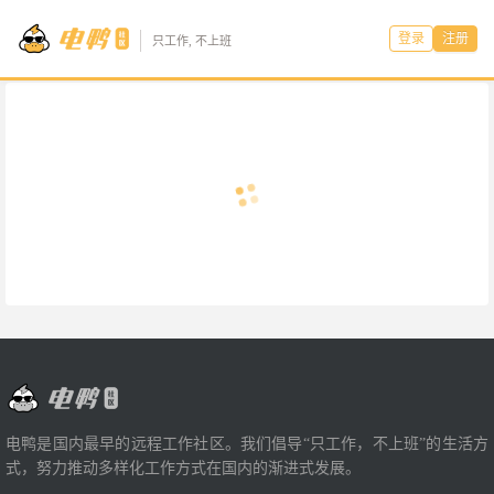
登录
注册
只工作, 不上班
电鸭是国内最早的远程工作社区。我们倡导“只工作，不上班”的生活方
式，努力推动多样化工作方式在国内的渐进式发展。