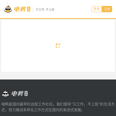
登录
注册
只工作, 不上班
电鸭是国内最早的远程工作社区。我们倡导“只工作，不上班”的生活方
式，努力推动多样化工作方式在国内的渐进式发展。