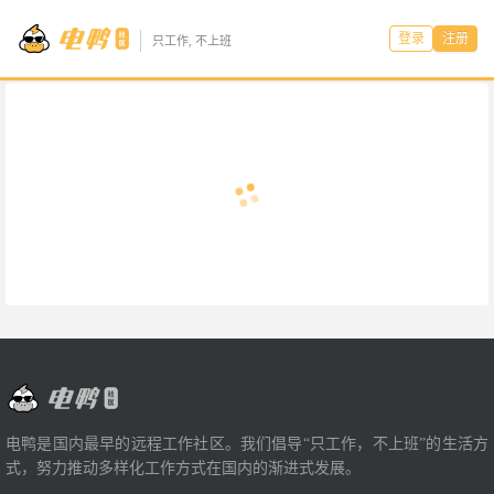
登录
注册
只工作, 不上班
电鸭是国内最早的远程工作社区。我们倡导“只工作，不上班”的生活方
式，努力推动多样化工作方式在国内的渐进式发展。