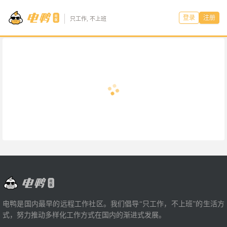
登录
注册
只工作, 不上班
电鸭是国内最早的远程工作社区。我们倡导“只工作，不上班”的生活方
式，努力推动多样化工作方式在国内的渐进式发展。