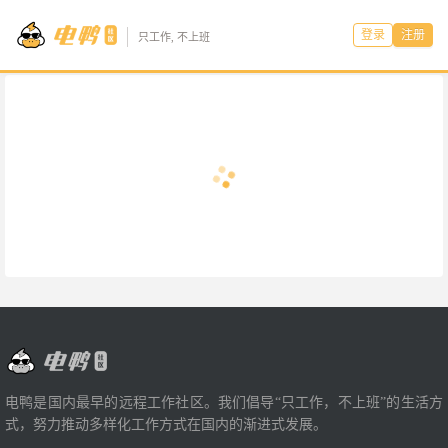
登录
注册
只工作, 不上班
电鸭是国内最早的远程工作社区。我们倡导“只工作，不上班”的生活方
式，努力推动多样化工作方式在国内的渐进式发展。