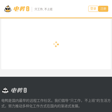
登录
注册
只工作, 不上班
电鸭是国内最早的远程工作社区。我们倡导“只工作，不上班”的生活方
式，努力推动多样化工作方式在国内的渐进式发展。