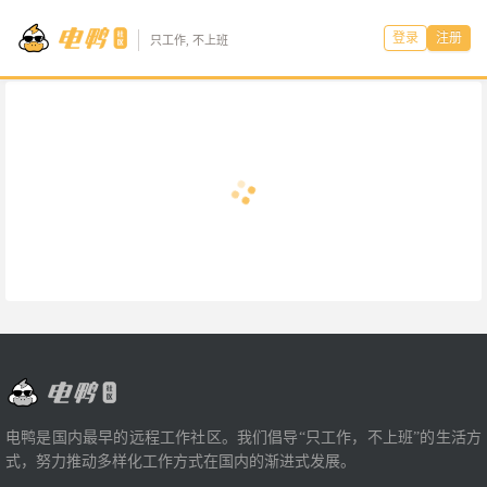
登录
注册
只工作, 不上班
电鸭是国内最早的远程工作社区。我们倡导“只工作，不上班”的生活方
式，努力推动多样化工作方式在国内的渐进式发展。