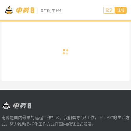
登录
注册
只工作, 不上班
电鸭是国内最早的远程工作社区。我们倡导“只工作，不上班”的生活方
式，努力推动多样化工作方式在国内的渐进式发展。