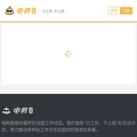
登录
注册
只工作, 不上班
电鸭是国内最早的远程工作社区。我们倡导“只工作，不上班”的生活方
式，努力推动多样化工作方式在国内的渐进式发展。