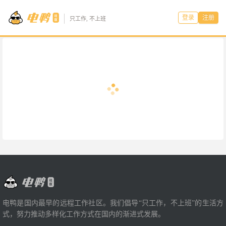
登录
注册
只工作, 不上班
电鸭是国内最早的远程工作社区。我们倡导“只工作，不上班”的生活方
式，努力推动多样化工作方式在国内的渐进式发展。