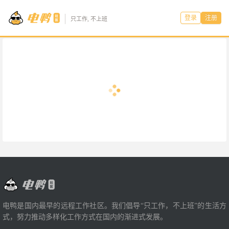
登录
注册
只工作, 不上班
电鸭是国内最早的远程工作社区。我们倡导“只工作，不上班”的生活方
式，努力推动多样化工作方式在国内的渐进式发展。